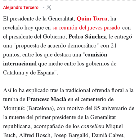
AUTODETERMINACIÓN
QUIM TORRA
Alejandro Tercero
Quim Torra
El presidente de la Generalitat,
, ha
revelado hoy que en
su reunión del jueves pasado
con
Pedro Sánchez
el presidente del Gobierno,
, le entregó
una "propuesta de acuerdo democrático" con 21
comisión
puntos, entre los que destaca una "
internacional
que medie entre los gobiernos de
Cataluña y de España".
Así lo ha explicado tras la tradicional ofrenda floral a la
Francesc Macià
tumba de
en el cementerio de
Montjuïc (Barcelona), con motivo del 85 aniversario de
la muerte del primer presidente de la Generalitat
republicana, acompañado de los
consellers
Miquel
Buch, Alfred Bosch, Josep Bargalló, Damià Calvet,