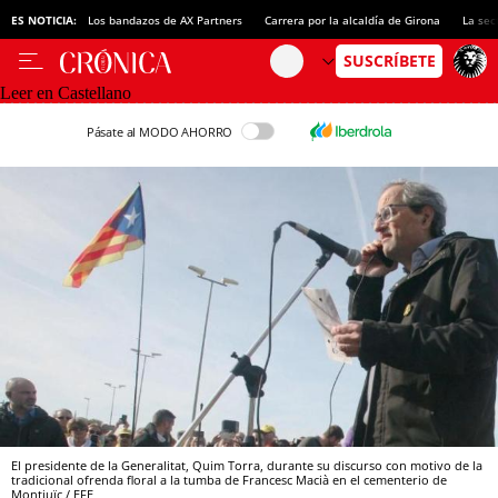
ES NOTICIA:
Los bandazos de AX Partners
Carrera por la alcaldía de Girona
La sec
Leer en Castellano
Pásate al MODO AHORRO
El presidente de la Generalitat, Quim Torra, durante su discurso con motivo de la
tradicional ofrenda floral a la tumba de Francesc Macià en el cementerio de
Montjuïc / EFE