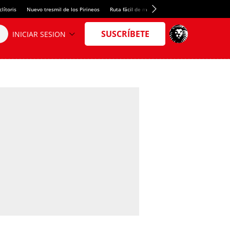
lítoris
Nuevo tresmil de los Pirineos
Ruta fácil de montaña
El arroz más meloso