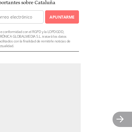
ortantes sobre Cataluña
APUNTARME
e conformidad con el RGPD y la LOPDGDD,
RÓNICA GLOBALMEDIA S.L. tratará los datos
acilitados con la finalidad de remitirle noticias de
ctualidad.