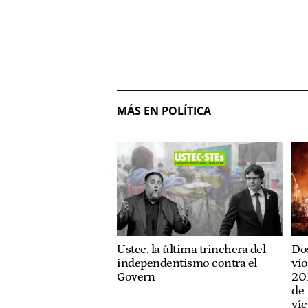
MÁS EN POLÍTICA
Ustec, la última trinchera del
Dos
independentismo contra el
vio
Govern
201
de 
víc