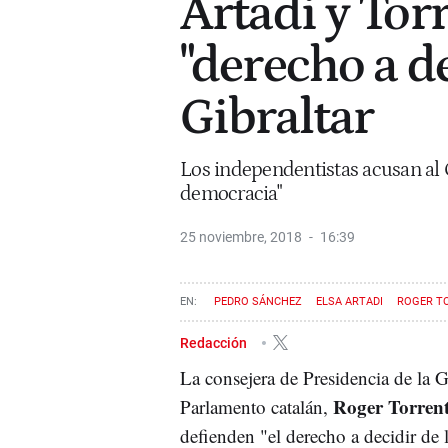
Artadi y Tor
"derecho a de
Gibraltar
Los independentistas acusan al 
democracia"
25 noviembre, 2018
16:39
PEDRO SÁNCHEZ
ELSA ARTADI
ROGER T
Redacción
La consejera de Presidencia de la G
Roger Torren
Parlamento catalán,
defienden "el derecho a decidir de l