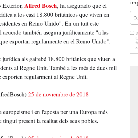
imp
Alfred Bosch
 Exterior,
, ha asegurado que el
rídica a los casi 18.800 británicos que viven en
esidentes en Reino Unido". En un tuit este
 acuerdo también asegura jurídicamente "a las
D
C
 que exportan regularmente en el Reino Unido".
f
a
 jurídica als gairebé 18.800 britànics que viuen a
sidents al Regne Unit. També a les més de dues mil
e exporten regularment al Regne Unit.
fredBosch)
25 de noviembre de 2018
re europeisme i en l'aposta per una Europa més
tingui present la realitat dels seus pobles.