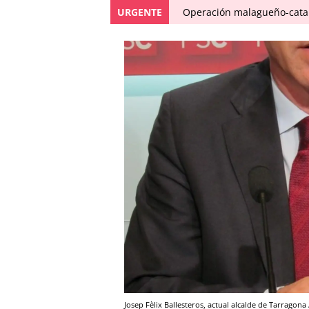
URGENTE
Operación malagueño-catal
Josep Fèlix Ballesteros, actual alcalde de Tarrago