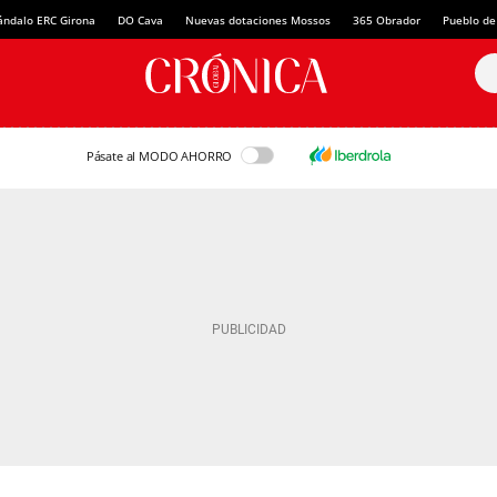
ándalo ERC Girona
DO Cava
Nuevas dotaciones Mossos
365 Obrador
Pueblo de
Pásate al MODO AHORRO