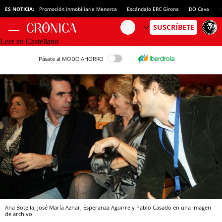
ES NOTICIA:
Promoción inmobiliaria Menorca
Escándalo ERC Girona
DO Cava
N
Leer en Castellano
Pásate al MODO AHORRO
Ana Botella, José María Aznar, Esperanza Aguirre y Pablo Casado en una imagen
de archivo