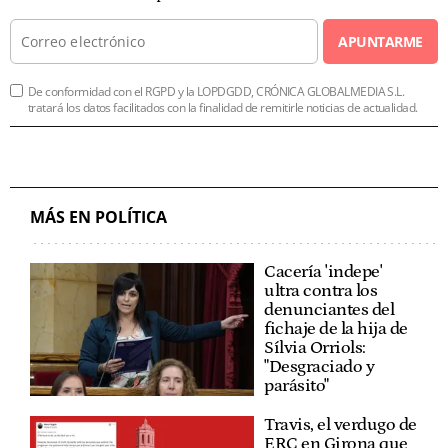
APUNTARME
De conformidad con el RGPD y la LOPDGDD, CRÓNICA GLOBALMEDIA S.L.
tratará los datos facilitados con la finalidad de remitirle noticias de actualidad.
MÁS EN POLÍTICA
Cacería 'indepe'
ultra contra los
denunciantes del
fichaje de la hija de
Sílvia Orriols:
"Desgraciado y
parásito"
Travis, el verdugo de
ERC en Girona que