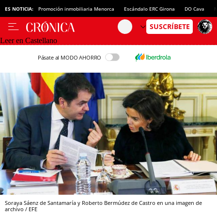
ES NOTICIA:
Promoción inmobiliaria Menorca
Escándalo ERC Girona
DO Cava
N
Leer en Castellano
Pásate al MODO AHORRO
Soraya Sáenz de Santamaría y Roberto Bermúdez de Castro en una imagen de
archivo / EFE