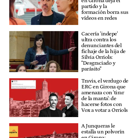
en Girona deja el
partido y la
formación borra sus
vídeos en redes
Cacería 'indepe'
ultra contra los
denunciantes del
fichaje de la hija de
Sílvia Orriols:
"Desgraciado y
parásito"
Travis, el verdugo de
ERC en Girona que
amenaza con 'tirar
de la manta': de
hacerse fotos con
Vox a votar a Orriols
A Junqueras le
estalla un polvorín
en Girona: