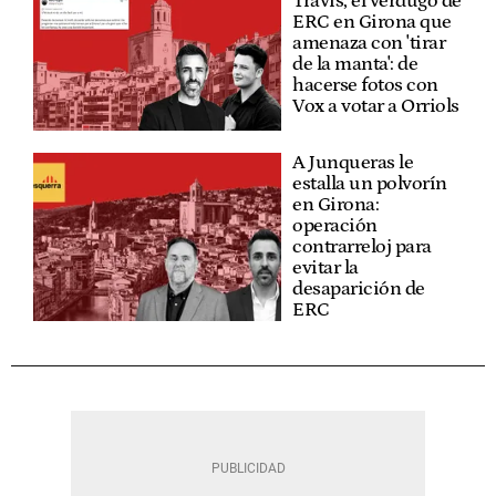
Travis, el verdugo de
ERC en Girona que
amenaza con 'tirar
de la manta': de
hacerse fotos con
Vox a votar a Orriols
A Junqueras le
estalla un polvorín
en Girona:
operación
contrarreloj para
evitar la
desaparición de
ERC