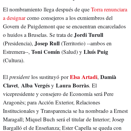
El nombramiento llega después de que
Torra renunciara
a designar
como consejeros a los exmiembros del
Govern de Puigdemont que se encuentran encarcelados
Jordi Turull
o huidos a Bruselas. Se trata de
Josep Rull
(Presidencia),
(Territorio) --ambos en
Toni Comín
Lluís Puig
Estremera--,
(Salud) y
(Cultura).
Elsa Artadi
Damià
El
president
los sustituyó por
,
Clavet
Alba Vergés
Laura Borràs
,
y
. El
vicepresidente y consejero de Economía será Pere
Aragonès; para Acción Exterior, Relaciones
Institucionales y Transparencia se ha nombrado a Ernest
Maragall; Miquel Buch será el titular de Interior; Josep
Bargalló el de Enseñanza; Ester Capella se queda con