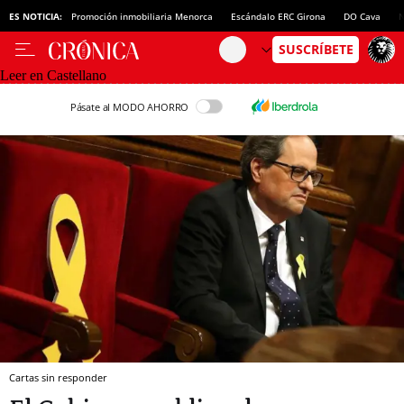
ES NOTICIA:
Promoción inmobiliaria Menorca
Escándalo ERC Girona
DO Cava
N
Leer en Castellano
Pásate al MODO AHORRO
Cartas sin responder