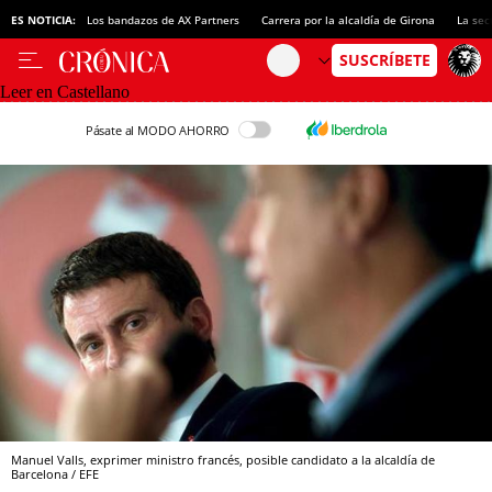
ES NOTICIA:
Los bandazos de AX Partners
Carrera por la alcaldía de Girona
La sec
Leer en Castellano
Pásate al MODO AHORRO
Manuel Valls, exprimer ministro francés, posible candidato a la alcaldía de
Barcelona / EFE