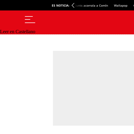
ES NOTICIA:
Junts acorrala a Comín
Wallapop
Leer en Castellano