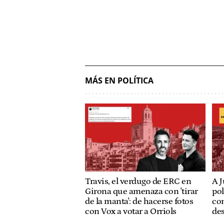
MÁS EN POLÍTICA
Travis, el verdugo de ERC en
A J
Girona que amenaza con 'tirar
pol
de la manta': de hacerse fotos
con
con Vox a votar a Orriols
de