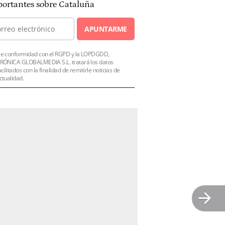
ortantes sobre Cataluña
APUNTARME
e conformidad con el RGPD y la LOPDGDD,
RÓNICA GLOBALMEDIA S.L. tratará los datos
acilitados con la finalidad de remitirle noticias de
ctualidad.