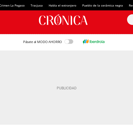
Crimen La Pegaso
Tracjusa
Habla el extranjero
Pueblo de la cerámica negra
Re
Pásate al MODO AHORRO