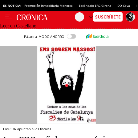
ES NOTICIA:
Promoción inmobiliaria Menorca
Escándalo ERC Girona
DO Cava
N
Leer en Castellano
Pásate al MODO AHORRO
Los CDR apuntan a los fiscales