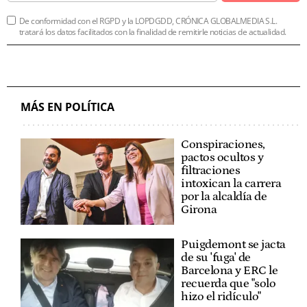
De conformidad con el RGPD y la LOPDGDD, CRÓNICA GLOBALMEDIA S.L.
tratará los datos facilitados con la finalidad de remitirle noticias de actualidad.
MÁS EN POLÍTICA
Conspiraciones,
pactos ocultos y
filtraciones
intoxican la carrera
por la alcaldía de
Girona
Puigdemont se jacta
de su 'fuga' de
Barcelona y ERC le
recuerda que "solo
hizo el ridículo"