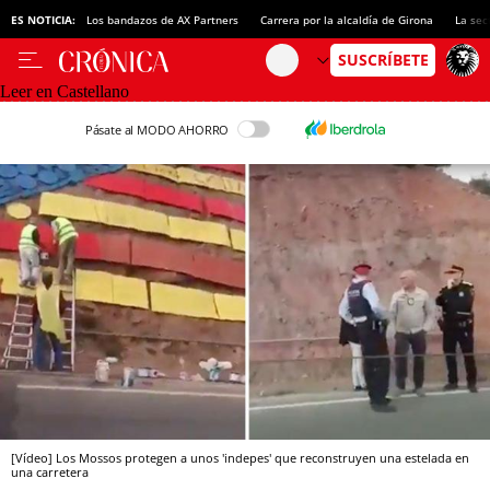
ES NOTICIA:
Los bandazos de AX Partners
Carrera por la alcaldía de Girona
La sec
Leer en Castellano
Pásate al MODO AHORRO
[Vídeo] Los Mossos protegen a unos 'indepes' que reconstruyen una estelada en
una carretera