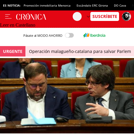
ES NOTICIA:
Promoción inmobiliaria Menorca
Escándalo ERC Girona
DO Cava
N
Leer en Castellano
Pásate al MODO AHORRO
URGENTE
Operación malagueño-catalana para salvar Parlem