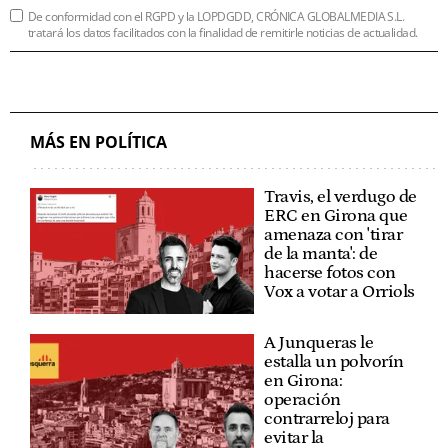
De conformidad con el RGPD y la LOPDGDD, CRÓNICA GLOBALMEDIA S.L.
tratará los datos facilitados con la finalidad de remitirle noticias de actualidad.
MÁS EN POLÍTICA
Travis, el verdugo de
ERC en Girona que
amenaza con 'tirar
de la manta': de
hacerse fotos con
Vox a votar a Orriols
A Junqueras le
estalla un polvorín
en Girona:
operación
contrarreloj para
evitar la