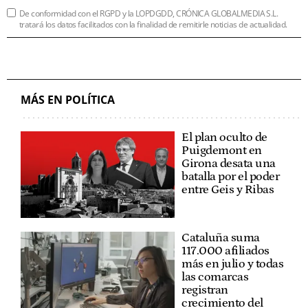
De conformidad con el RGPD y la LOPDGDD, CRÓNICA GLOBALMEDIA S.L.
tratará los datos facilitados con la finalidad de remitirle noticias de actualidad.
MÁS EN POLÍTICA
El plan oculto de
Puigdemont en
Girona desata una
batalla por el poder
entre Geis y Ribas
Cataluña suma
117.000 afiliados
más en julio y todas
las comarcas
registran
crecimiento del