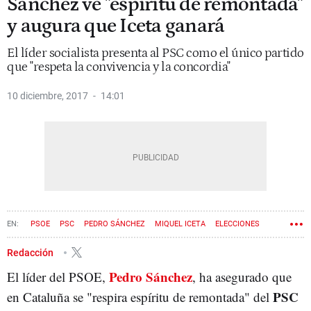
Sánchez ve "espíritu de remontada"
y augura que Iceta ganará
El líder socialista presenta al PSC como el único partido
que "respeta la convivencia y la concordia"
10 diciembre, 2017
14:01
PSOE
PSC
PEDRO SÁNCHEZ
MIQUEL ICETA
ELECCIONES
21D
Redacción
Pedro Sánchez
El líder del PSOE,
, ha asegurado que
PSC
en Cataluña se "respira espíritu de remontada" del