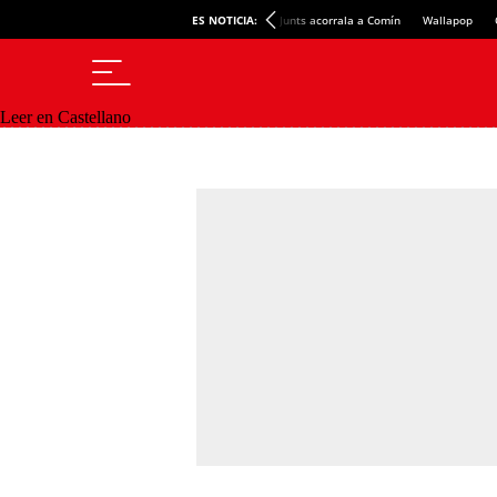
ES NOTICIA:
Junts acorrala a Comín
Wallapop
Leer en Castellano