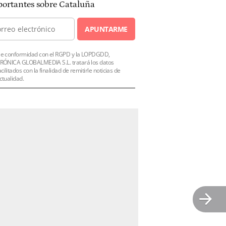
ortantes sobre Cataluña
APUNTARME
e conformidad con el RGPD y la LOPDGDD,
RÓNICA GLOBALMEDIA S.L. tratará los datos
acilitados con la finalidad de remitirle noticias de
ctualidad.