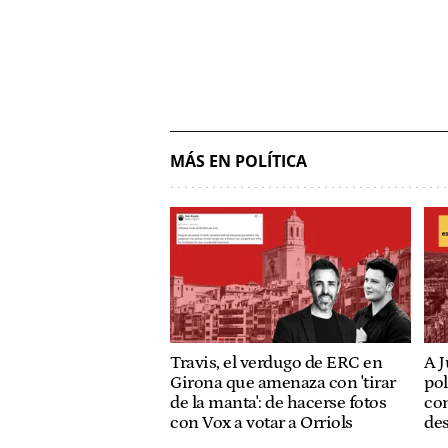
MÁS EN POLÍTICA
Travis, el verdugo de ERC en
A J
Girona que amenaza con 'tirar
pol
de la manta': de hacerse fotos
con
con Vox a votar a Orriols
de