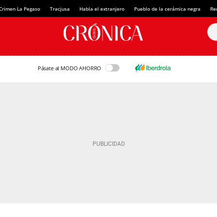
Crimen La Pegaso
Tracjusa
Habla el extranjero
Pueblo de la cerámica negra
Re
Pásate al MODO AHORRO