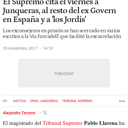
El Supremo cita el viernes a
Junqueras, al resto del ex Govern
en España y a 'los Jordis'
Los exconsejeros en prisión se han acercado en varios
escritos a la 'vía Forcadell' que facilitó la excarcelación
29 noviembre, 2017
14:18
JUSTICIA
ORIOL JUNQUERAS
TRIBUNAL SUPREMO
ESTADO DE DERECHO
CÁRCEL
GOVERN
Alejandro Tercero
Pablo Llarena
El magistrado del
Tribunal Supremo
ha