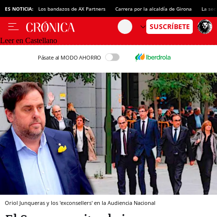
ES NOTICIA:
Los bandazos de AX Partners
Carrera por la alcaldía de Girona
La sec
Leer en Castellano
Pásate al MODO AHORRO
Oriol Junqueras y los 'exconsellers' en la Audiencia Nacional