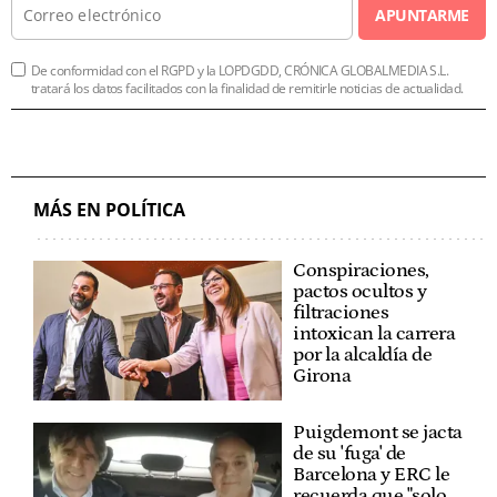
APUNTARME
De conformidad con el RGPD y la LOPDGDD, CRÓNICA GLOBALMEDIA S.L.
tratará los datos facilitados con la finalidad de remitirle noticias de actualidad.
MÁS EN POLÍTICA
Conspiraciones,
pactos ocultos y
filtraciones
intoxican la carrera
por la alcaldía de
Girona
Puigdemont se jacta
de su 'fuga' de
Barcelona y ERC le
recuerda que "solo