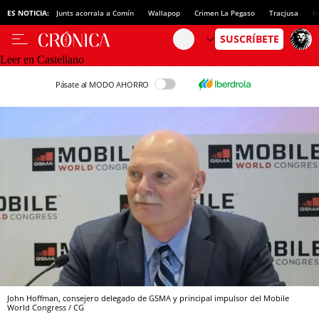
ES NOTICIA:
Junts acorrala a Comín
Wallapop
Crimen La Pegaso
Tracjusa
H
Leer en Castellano
Pásate al MODO AHORRO
John Hoffman, consejero delegado de GSMA y principal impulsor del Mobile
World Congress / CG