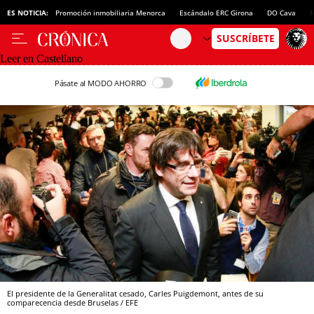
ES NOTICIA:
Promoción inmobiliaria Menorca
Escándalo ERC Girona
DO Cava
N
Leer en Castellano
Pásate al MODO AHORRO
El presidente de la Generalitat cesado, Carles Puigdemont, antes de su
comparecencia desde Bruselas / EFE