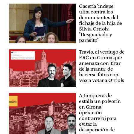
Cacería 'indepe'
ultra contra los
denunciantes del
fichaje de la hija de
Sílvia Orriols:
"Desgraciado y
parásito"
Travis, el verdugo de
ERC en Girona que
amenaza con 'tirar
de la manta': de
hacerse fotos con
Vox a votar a Orriols
A Junqueras le
estalla un polvorín
en Girona:
operación
contrarreloj para
evitar la
desaparición de