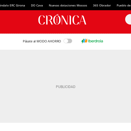
ándalo ERC Girona
DO Cava
Nuevas dotaciones Mossos
365 Obrador
Pueblo de
Pásate al MODO AHORRO