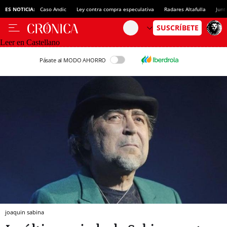
ES NOTICIA:
Caso Andic
Ley contra compra especulativa
Radares Altafulla
Junt
Leer en Castellano
Pásate al MODO AHORRO
joaquin sabina