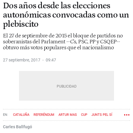
Dos años desde las elecciones
autonómicas convocadas como un
plebiscito
El 27 de septiembre de 2015 el bloque de partidos no
soberanistas del Parlament --C's, PSC, PP y CSQEP--
obtuvo más votos populares que el nacionalismo
27 septiembre, 2017
09:47
CATALUÑA
REFERÉNDUM
ARTUR MAS
CUP
JUNTS PEL SÍ
ELECCIONES
Carles Ballfugó