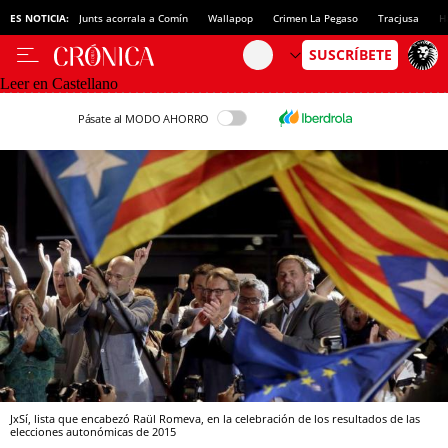
ES NOTICIA:
Junts acorrala a Comín
Wallapop
Crimen La Pegaso
Tracjusa
H
Leer en Castellano
Pásate al MODO AHORRO
JxSí, lista que encabezó Raül Romeva, en la celebración de los resultados de las
elecciones autonómicas de 2015