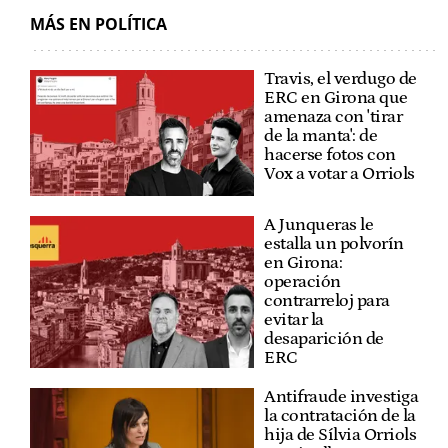
MÁS EN POLÍTICA
Travis, el verdugo de
ERC en Girona que
amenaza con 'tirar
de la manta': de
hacerse fotos con
Vox a votar a Orriols
A Junqueras le
estalla un polvorín
en Girona:
operación
contrarreloj para
evitar la
desaparición de
ERC
Antifraude investiga
la contratación de la
hija de Sílvia Orriols