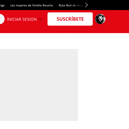
riga
Las mujeres de Onofre Bouvila
Ruta fácil de montaña
Nuevo tresmil de los Pir