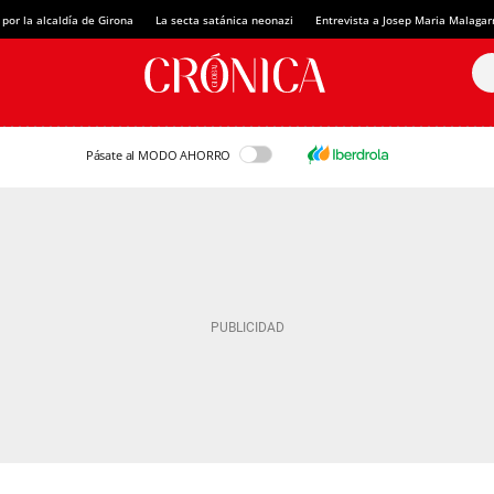
 por la alcaldía de Girona
La secta satánica neonazi
Entrevista a Josep Maria Malagar
Pásate al MODO AHORRO