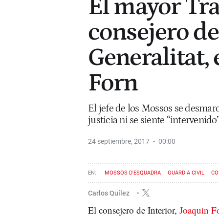
El mayor Tra
consejero de 
Generalitat, 
Forn
El jefe de los Mossos se desmarc
justicia ni se siente “intervenido
24 septiembre, 2017
00:00
MOSSOS D'ESQUADRA
GUARDIA CIVIL
CO
MINISTERIO DEL INTERIOR
JOAQUIM FORN
Carlos Quílez
El consejero de Interior,
Joaquin F