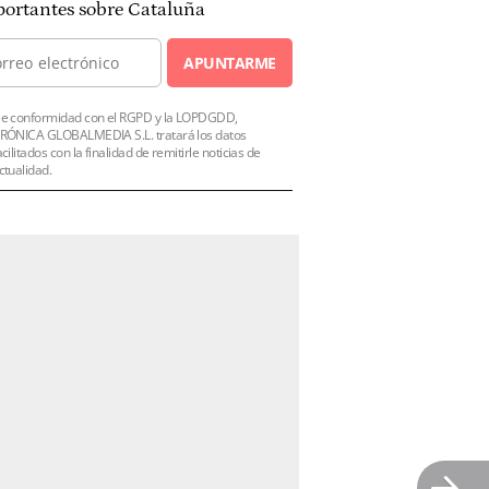
ortantes sobre Cataluña
APUNTARME
e conformidad con el RGPD y la LOPDGDD,
RÓNICA GLOBALMEDIA S.L. tratará los datos
acilitados con la finalidad de remitirle noticias de
ctualidad.