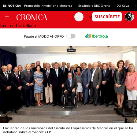
ES NOTICIA:
Promoción inmobiliaria Menorca
Escándalo ERC Girona
DO Cava
N
Leer en Castellano
Pásate al MODO AHORRO
Encuentro de los miembros del Círculo de Empresarios de Madrid en el que se ha
debatido sobre el 'procés' / EP