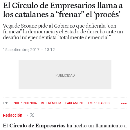
El Círculo de Empresarios llama a
los catalanes a “frenar” el ‘procés’
Vega de Seoane pide al Gobierno que defienda “con
firmeza” la democracia y el Estado de derecho ante un
desafío independentista “totalmente demencial”
15 septiembre, 2017
13:12
INDEPENDENCIA
REFERÉNDUM
PARLAMENT
EMPRESARIOS
PROCÉS
LEY DEL REFERÉNDUM
LEY DE TRANSITORIEDAD
Redacción
Círculo de Empresarios
El
ha hecho un llamamiento a