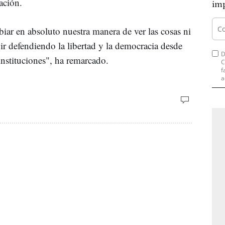
ación.
imp
iar en absoluto nuestra manera de ver las cosas ni
ir defendiendo la libertad y la democracia desde
D
instituciones", ha remarcado.
C
f
a