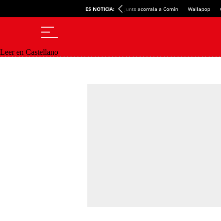
ES NOTICIA:
Junts acorrala a Comín
Wallapop
Leer en Castellano