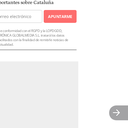
ortantes sobre Cataluña
APUNTARME
e conformidad con el RGPD y la LOPDGDD,
RÓNICA GLOBALMEDIA S.L. tratará los datos
acilitados con la finalidad de remitirle noticias de
ctualidad.