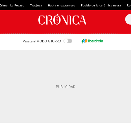
Crimen La Pegaso
Tracjusa
Habla el extranjero
Pueblo de la cerámica negra
Re
Pásate al MODO AHORRO