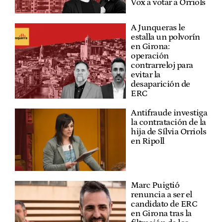
Vox a votar a Orriols
A Junqueras le
estalla un polvorín
en Girona:
operación
contrarreloj para
evitar la
desaparición de
ERC
Antifraude investiga
la contratación de la
hija de Sílvia Orriols
en Ripoll
Marc Puigtió
renuncia a ser el
candidato de ERC
en Girona tras la