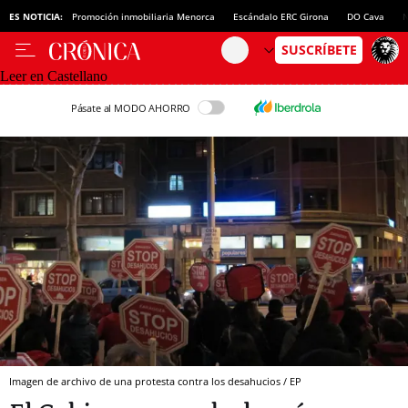
ES NOTICIA:
Promoción inmobiliaria Menorca
Escándalo ERC Girona
DO Cava
N
Leer en Castellano
Pásate al MODO AHORRO
Imagen de archivo de una protesta contra los desahucios / EP