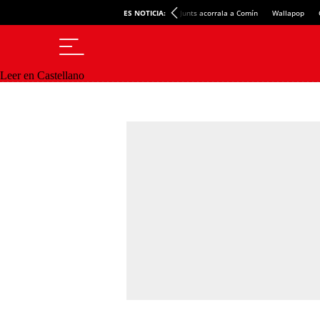
ES NOTICIA:
Junts acorrala a Comín
Wallapop
Leer en Castellano