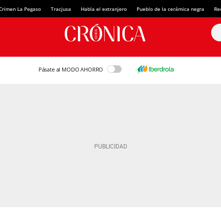
Crimen La Pegaso
Tracjusa
Habla el extranjero
Pueblo de la cerámica negra
Re
Pásate al MODO AHORRO