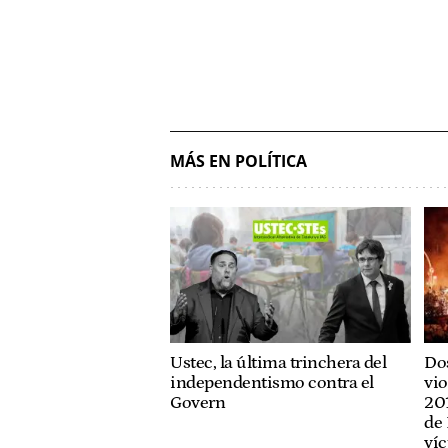
MÁS EN POLÍTICA
Ustec, la última trinchera del
Dos
independentismo contra el
vio
Govern
201
de 
víc