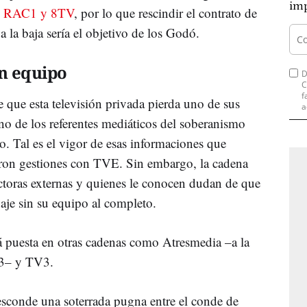
imp
, RAC1 y 8TV
, por lo que rescindir el contrato de
 la baja sería el objetivo de los Godó.
in equipo
D
C
f
 que esta televisión privada pierda uno de sus
a
no de los referentes mediáticos del soberanismo
ño. Tal es el vigor de esas informaciones que
eron gestiones con TVE. Sin embargo, la cadena
ctoras externas y quienes le conocen dudan de que
haje sin su equipo al completo.
á puesta en otras cadenas como Atresmedia –a la
 3– y TV3.
sconde una soterrada pugna entre el conde de