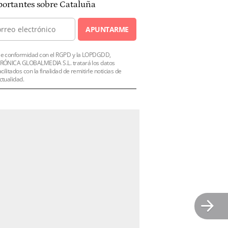
ortantes sobre Cataluña
APUNTARME
e conformidad con el RGPD y la LOPDGDD,
RÓNICA GLOBALMEDIA S.L. tratará los datos
acilitados con la finalidad de remitirle noticias de
ctualidad.