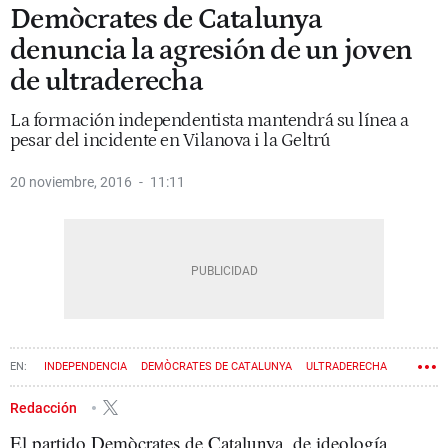
Demòcrates de Catalunya
denuncia la agresión de un joven
de ultraderecha
La formación independentista mantendrá su línea a
pesar del incidente en Vilanova i la Geltrú
20 noviembre, 2016
11:11
INDEPENDENCIA
DEMÒCRATES DE CATALUNYA
ULTRADERECHA
ESTELADA
NEONAZISMO
Redacción
El partido Demòcrates de Catalunya, de ideología