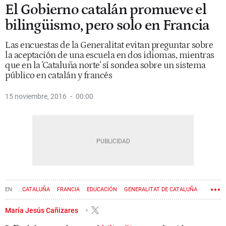
El Gobierno catalán promueve el
bilingüismo, pero solo en Francia
Las encuestas de la Generalitat evitan preguntar sobre
la aceptación de una escuela en dos idiomas, mientras
que en la 'Cataluña norte' sí sondea sobre un sistema
público en catalán y francés
15 noviembre, 2016
00:00
CATALUÑA
FRANCIA
EDUCACIÓN
GENERALITAT DE CATALUÑA
INMERSIÓN LINGÜÍSTICA
BILINGÜISMO
LENGUA CATALANA
María Jesús Cañizares