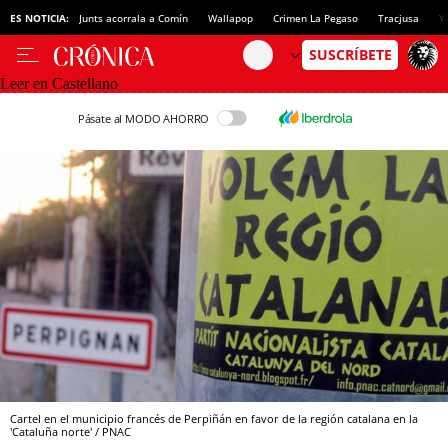
ES NOTICIA:
Junts acorrala a Comín
Wallapop
Crimen La Pegaso
Tracjusa
Y
Leer en Castellano
Pásate al MODO AHORRO
Cartel en el municipio francés de Perpiñán en favor de la región catalana en la
'Cataluña norte' / PNAC