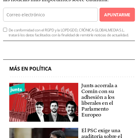
APUNTARME
De conformidad con el RGPD y la LOPDGDD, CRÓNICA GLOBALMEDIA S.L.
tratará los datos facilitados con la finalidad de remitirle noticias de actualidad.
MÁS EN POLÍTICA
Junts acorrala a
Comín con su
adhesión a los
liberales en el
Parlamento
Europeo
El PSC exige una
auditoría sobre el