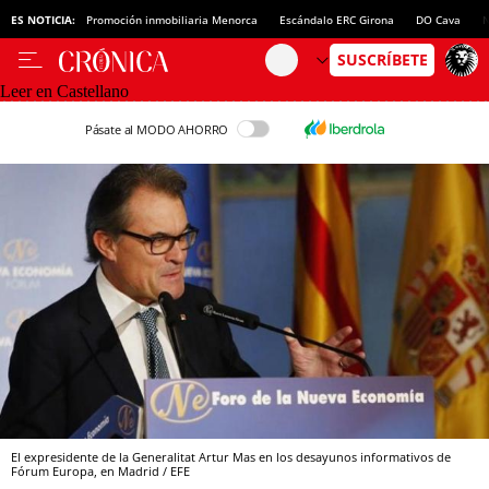
ES NOTICIA:
Promoción inmobiliaria Menorca
Escándalo ERC Girona
DO Cava
N
Leer en Castellano
Pásate al MODO AHORRO
El expresidente de la Generalitat Artur Mas en los desayunos informativos de
Fórum Europa, en Madrid / EFE