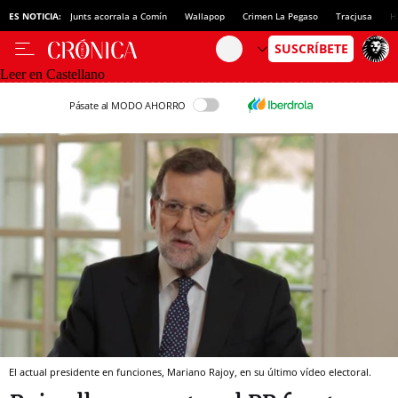
ES NOTICIA:
Junts acorrala a Comín
Wallapop
Crimen La Pegaso
Tracjusa
H
Leer en Castellano
Pásate al MODO AHORRO
El actual presidente en funciones, Mariano Rajoy, en su último vídeo electoral.