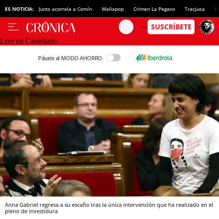
ES NOTICIA:
Junts acorrala a Comín
Wallapop
Crimen La Pegaso
Tracjusa
H
Leer en Castellano
Pásate al MODO AHORRO
Anna Gabriel regresa a su escaño tras la única intervención que ha realizado en el
pleno de investidura