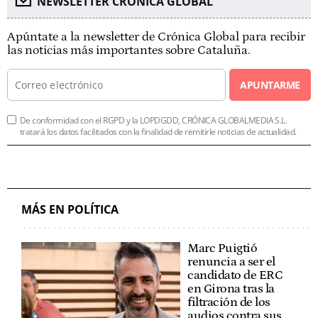
NEWSLETTER CRÓNICA GLOBAL
Apúntate a la newsletter de Crónica Global para recibir
las noticias más importantes sobre Cataluña.
APUNTARME
De conformidad con el RGPD y la LOPDGDD, CRÓNICA GLOBALMEDIA S.L.
tratará los datos facilitados con la finalidad de remitirle noticias de actualidad.
MÁS EN POLÍTICA
Marc Puigtió
renuncia a ser el
candidato de ERC
en Girona tras la
filtración de los
audios contra sus