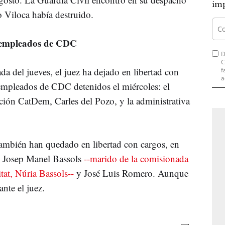
imp
 Viloca había destruido.
s empleados de CDC
D
C
nada del jueves, el juez ha dejado en libertad con
f
a
s empleados de CDC detenidos el miércoles: el
ación CatDem, Carles del Pozo, y la administrativa
también han quedado en libertad con cargos, en
, Josep Manel Bassols
--marido de la comisionada
tat, Núria Bassols--
y José Luis Romero. Aunque
nte el juez.