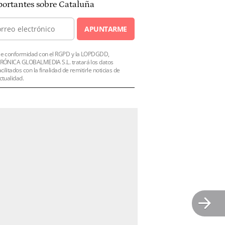
ortantes sobre Cataluña
APUNTARME
e conformidad con el RGPD y la LOPDGDD,
RÓNICA GLOBALMEDIA S.L. tratará los datos
acilitados con la finalidad de remitirle noticias de
ctualidad.