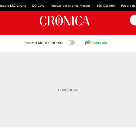
ándalo ERC Girona
DO Cava
Nuevas dotaciones Mossos
365 Obrador
Pueblo de
Pásate al MODO AHORRO