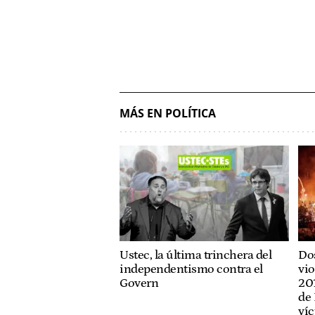
MÁS EN POLÍTICA
Ustec, la última trinchera del
Dos
independentismo contra el
vio
Govern
201
de 
víc