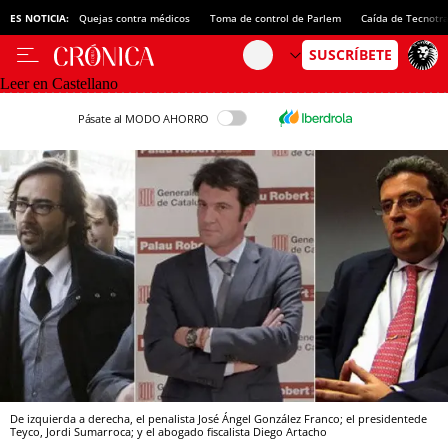
ES NOTICIA:
Quejas contra médicos
Toma de control de Parlem
Caída de Tecnotr
Leer en Castellano
Pásate al MODO AHORRO
De izquierda a derecha, el penalista José Ángel González Franco; el presidentede
Teyco, Jordi Sumarroca; y el abogado fiscalista Diego Artacho