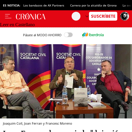
ES NOTICIA:
Los bandazos de AX Partners
Carrera por la alcaldía de Girona
La sec
Leer en Castellano
Pásate al MODO AHORRO
Joaquim Coll, Joan Ferran y Francesc Moreno