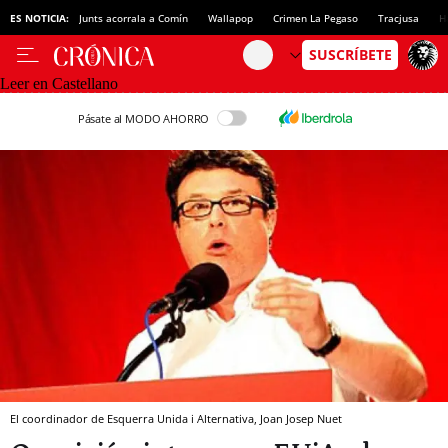
ES NOTICIA:
Junts acorrala a Comín
Wallapop
Crimen La Pegaso
Tracjusa
H
Leer en Castellano
Pásate al MODO AHORRO
El coordinador de Esquerra Unida i Alternativa, Joan Josep Nuet