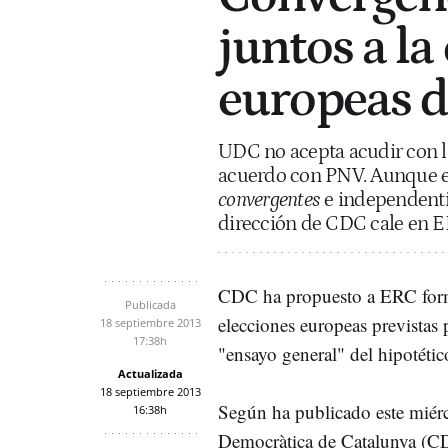
juntos a la 
europeas d
UDC no acepta acudir con l
acuerdo con PNV. Aunque es
convergentes
e independentis
dirección de CDC cale en E
CDC ha propuesto a ERC forma
Publicada
elecciones europeas prevista
18 septiembre 2013
17:38h
"ensayo general" del hipotéti
Actualizada
18 septiembre 2013
Según ha publicado este miér
16:38h
Democràtica de Catalunya (CDC