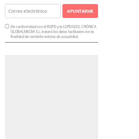
APUNTARME
De conformidad con el RGPD y la LOPDGDD, CRÓNICA
GLOBALMEDIA S.L. tratará los datos facilitados con la
finalidad de remitirle noticias de actualidad.