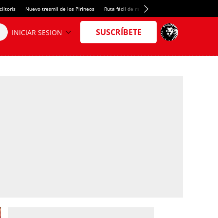
lítoris
Nuevo tresmil de los Pirineos
Ruta fácil de montaña
El arroz más meloso