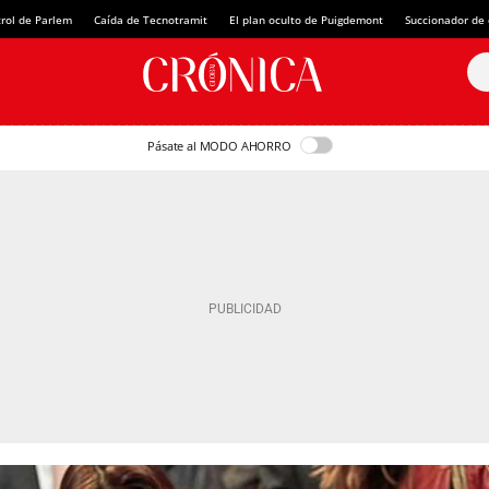
rol de Parlem
Caída de Tecnotramit
El plan oculto de Puigdemont
Succionador de c
Pásate al MODO AHORRO