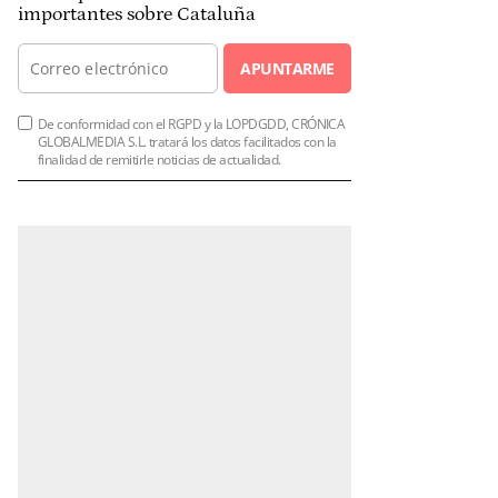
importantes sobre Cataluña
APUNTARME
De conformidad con el RGPD y la LOPDGDD, CRÓNICA
GLOBALMEDIA S.L. tratará los datos facilitados con la
finalidad de remitirle noticias de actualidad.