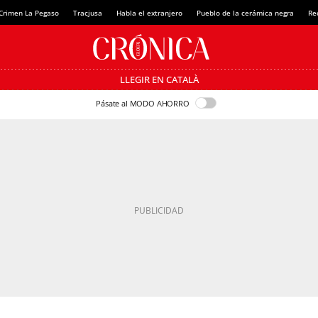
Crimen La Pegaso
Tracjusa
Habla el extranjero
Pueblo de la cerámica negra
Re
LLEGIR EN CATALÀ
Pásate al MODO AHORRO