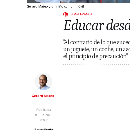
Gerard Mateo y un niño con un móvil
ZONA FRANCA
Educar desd
"Al contrario de lo que suc
un juguete, un coche, un as
el principio de precaución"
Gerard Mateo
Publicada
8 julio 2026
00:00h
Actualizada