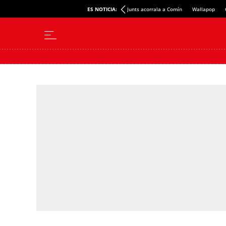
ES NOTICIA:
Junts acorrala a Comín
Wallapop