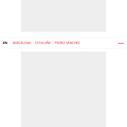
BARCELONA
CATALUÑA
PEDRO SÁNCHEZ
CÍRCULO DE ECONOMÍA
ALBERTO NÚÑEZ FEIJÓO