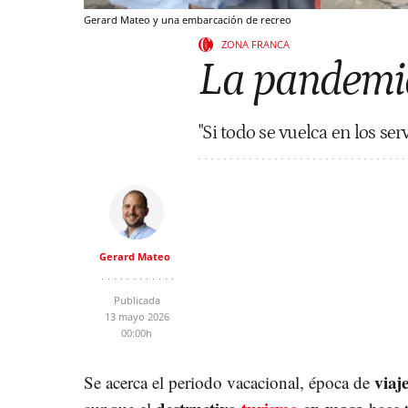
Gerard Mateo y una embarcación de recreo
ZONA FRANCA
La pandemia
"Si todo se vuelca en los 
Gerard Mateo
Publicada
13 mayo 2026
00:00h
viaj
Se acerca el periodo vacacional, época de