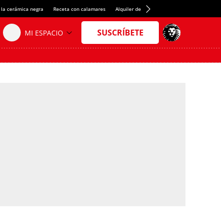
 la cerámica negra
Receta con calamares
Alquiler de habitaciones en España
Créd