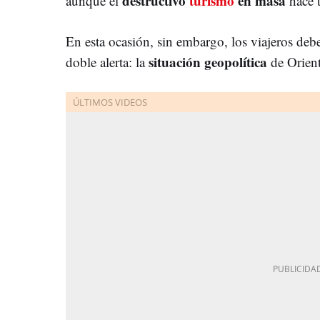
destructivo
turismo
en masa
aunque el
hace t
En esta ocasión, sin embargo, los viajeros deb
situación geopolítica
doble alerta: la
de Orien