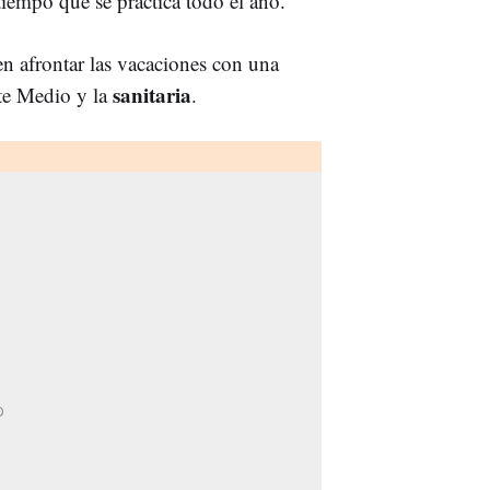
iempo que se practica todo el año.
en afrontar las vacaciones con una
sanitaria
te Medio y la
.