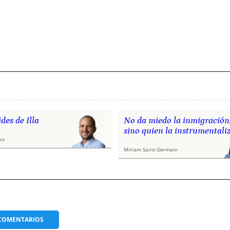
des de Illa
No da miedo la inmigración
sino quien la instrumentali
eo
Miriam Saint-Germain
COMENTARIOS