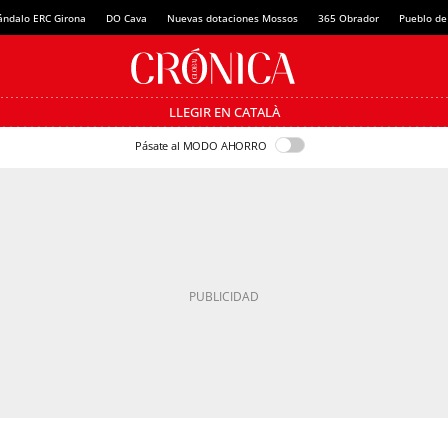
ándalo ERC Girona
DO Cava
Nuevas dotaciones Mossos
365 Obrador
Pueblo de
LLEGIR EN CATALÀ
Pásate al MODO AHORRO