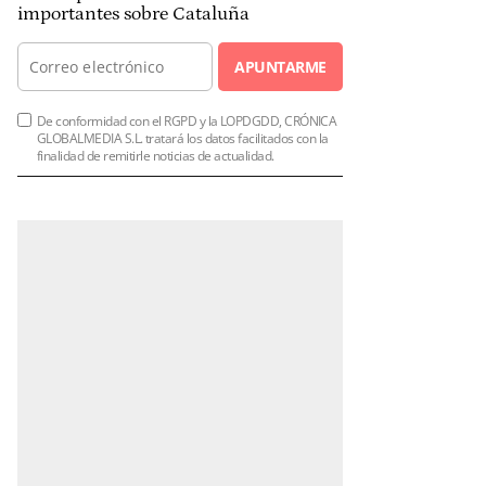
importantes sobre Cataluña
APUNTARME
De conformidad con el RGPD y la LOPDGDD, CRÓNICA
GLOBALMEDIA S.L. tratará los datos facilitados con la
finalidad de remitirle noticias de actualidad.