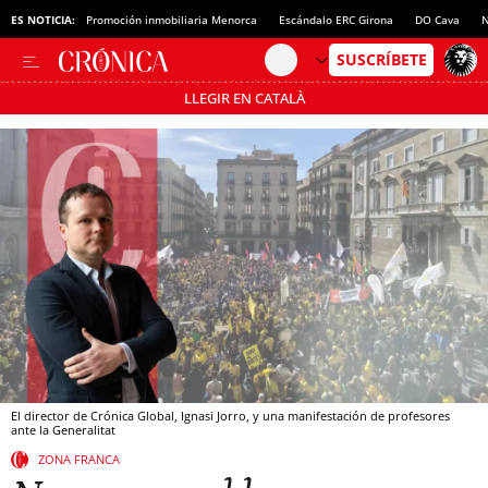
ES NOTICIA:
Promoción inmobiliaria Menorca
Escándalo ERC Girona
DO Cava
N
LLEGIR EN CATALÀ
Pásate al MODO AHORRO
El director de Crónica Global, Ignasi Jorro, y una manifestación de profesores
ante la Generalitat
ZONA FRANCA