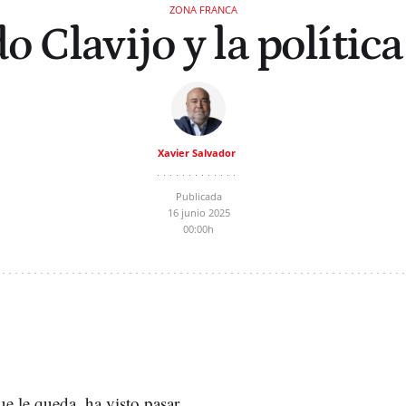
ZONA FRANCA
 Clavijo y la polític
Xavier Salvador
Publicada
16 junio 2025
00:00h
ue le queda, ha visto pasar