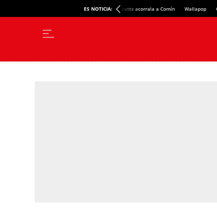
ES NOTICIA:
Junts acorrala a Comín
Wallapop