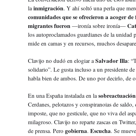
inmigración
la
. Y ahí soltó una perla que mer
comunidades que se ofrecieron a acoger de 
migrantes fueron
Cat
—ironía sobre ironía—
los autoproclamados guardianes de la unidad p
mide en camas y en recursos, muchos desapar
Salvador Illa
Clavijo no dudó en elogiar a
: “
solidario”. Le gusta incluso a un presidente d
habla bien de ambos. De uno por decirlo, de ot
sobreactuación
En una España instalada en la
Cerdanes, pelotazos y conspiranoias de saldo, 
imposte, que no gesticule, que no viva del aspa
milagroso. Clavijo no reparte zascas en Twitter,
gobierna
Escucha
de prensa. Pero
.
. Se mueve