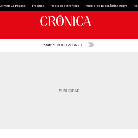
Crimen La Pegaso
Tracjusa
Habla el extranjero
Pueblo de la cerámica negra
Re
Pásate al MODO AHORRO