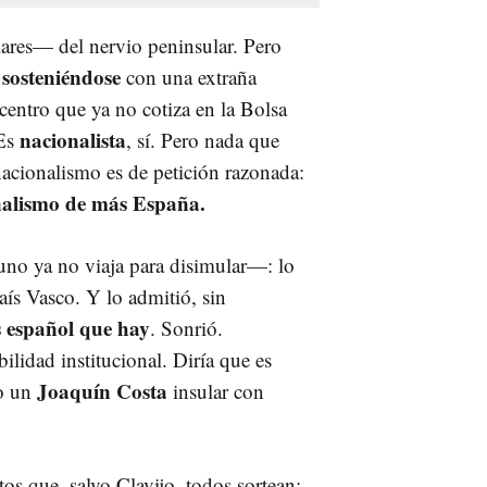
lares— del nervio peninsular. Pero
 sosteniéndose
con una extraña
centro que ya no cotiza en la Bolsa
nacionalista
 Es
, sí. Pero nada que
nacionalismo es de petición razonada:
alismo de más España.
uno ya no viaja para disimular—: lo
aís Vasco. Y lo admitió, sin
s español que hay
. Sonrió.
ilidad institucional. Diría que es
Joaquín Costa
mo un
insular con
os que, salvo Clavijo, todos sortean: