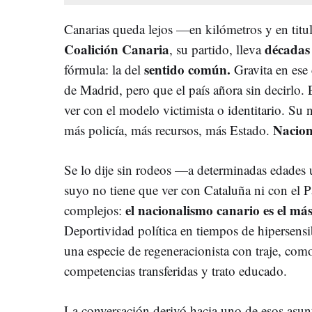
Canarias queda lejos —en kilómetros y en titu
Coalición Canaria
décadas
, su partido, lleva
sentido común.
fórmula: la del
Gravita en ese 
de Madrid, pero que el país añora sin decirlo.
ver con el modelo victimista o identitario. Su 
Nacion
más policía, más recursos, más Estado.
Se lo dije sin rodeos —a determinadas edades 
suyo no tiene que ver con Cataluña ni con el P
el nacionalismo canario es el má
complejos:
Deportividad política en tiempos de hipersensib
una especie de regeneracionista con traje, co
competencias transferidas y trato educado.
La conversación derivó hacia uno de esos asunt