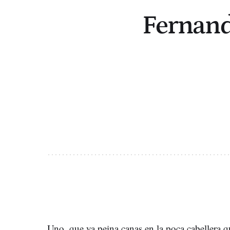
Fernando
Uno, que ya peina canas en la poca cabellera q