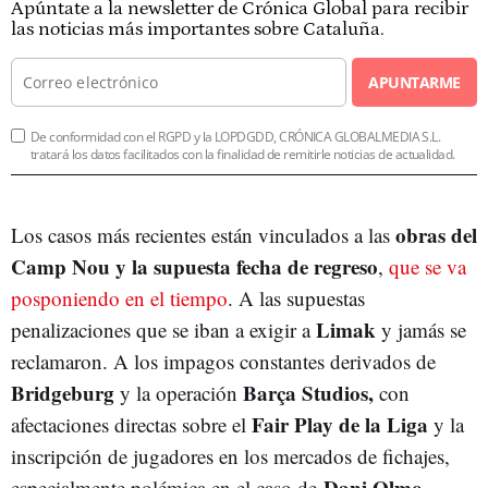
Apúntate a la newsletter de Crónica Global para recibir
las noticias más importantes sobre Cataluña.
APUNTARME
De conformidad con el RGPD y la LOPDGDD, CRÓNICA GLOBALMEDIA S.L.
tratará los datos facilitados con la finalidad de remitirle noticias de actualidad.
obras del
Los casos más recientes están vinculados a las
Camp Nou y la supuesta fecha de regreso
,
que se va
posponiendo en el tiempo
. A las supuestas
Limak
penalizaciones que se iban a exigir a
y jamás se
reclamaron. A los impagos constantes derivados de
Bridgeburg
Barça Studios,
y la operación
con
Fair Play de la Liga
afectaciones directas sobre el
y la
inscripción de jugadores en los mercados de fichajes,
Dani Olmo
especialmente polémica en el caso de
.