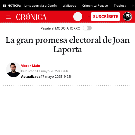
ES NOTICIA:
Junts acorrala a Comín
Wallapop
Crimen La Pegaso
Tracjusa
H
Pásate al MODO AHORRO
La gran promesa electoral de Joan
Laporta
Víctor Malo
Publicada
17 mayo 2025
00:26h
Actualizada
17 mayo 2025
19:25h