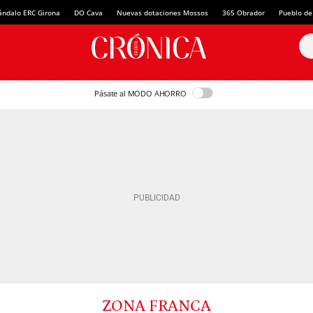
ándalo ERC Girona
DO Cava
Nuevas dotaciones Mossos
365 Obrador
Pueblo de
Pásate al MODO AHORRO
ZONA FRANCA