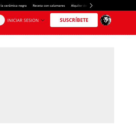
 la cerámica negra
Receta con calamares
Alquiler de habitaciones en España
Créd