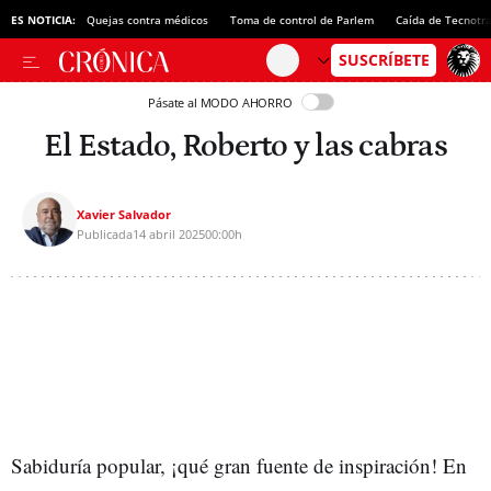
ES NOTICIA:
Quejas contra médicos
Toma de control de Parlem
Caída de Tecnotr
Pásate al MODO AHORRO
El Estado, Roberto y las cabras
Xavier Salvador
Publicada
14 abril 2025
00:00h
Sabiduría popular, ¡qué gran fuente de inspiración! En