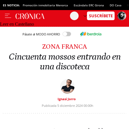
ES NOTICIA:
Promoción inmobiliaria Menorca
Escándalo ERC Girona
DO Cava
N
Leer en Castellano
Pásate al MODO AHORRO
ZONA FRANCA
Cincuenta mossos entrando en
una discoteca
Ignasi Jorro
Publicada
5 diciembre 2024
00:00h