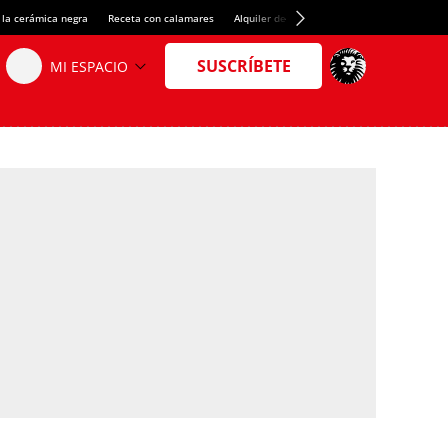
 la cerámica negra
Receta con calamares
Alquiler de habitaciones en España
Créd