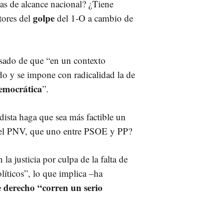
cas de alcance nacional? ¿Tiene
golpe
tores del
del 1-O a cambio de
isado de que “en un contexto
do y se impone con radicalidad la de
emocrática
”.
dista haga que sea más factible un
 el PNV, que uno entre PSOE y PP?
n la justicia por culpa de la falta de
olíticos”, lo que implica –ha
e derecho “corren un serio