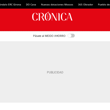
ándalo ERC Girona
DO Cava
Nuevas dotaciones Mossos
365 Obrador
Pueblo de
Pásate al MODO AHORRO