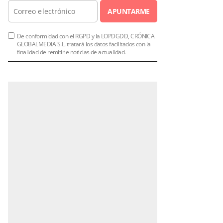
APUNTARME
De conformidad con el RGPD y la LOPDGDD, CRÓNICA
GLOBALMEDIA S.L. tratará los datos facilitados con la
finalidad de remitirle noticias de actualidad.