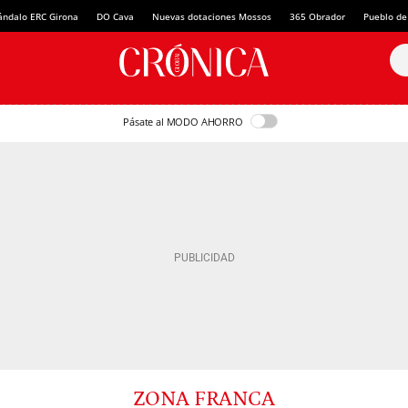
ándalo ERC Girona
DO Cava
Nuevas dotaciones Mossos
365 Obrador
Pueblo de
Pásate al MODO AHORRO
ZONA FRANCA