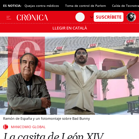
ES NOTICIA:
Quejas contra médicos
Toma de control de Parlem
Caída de Tecnotr
LLEGIR EN CATALÀ
Pásate al MODO AHORRO
Ramón de España y un fotomontaje sobre Bad Bunny
MANICOMIO GLOBAL
La casita de León XIV