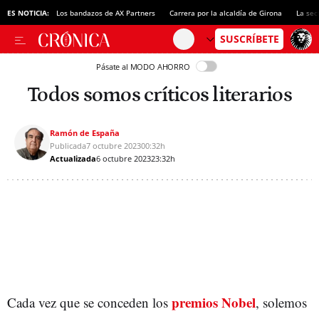
ES NOTICIA:
Los bandazos de AX Partners
Carrera por la alcaldía de Girona
La sec
Pásate al MODO AHORRO
Todos somos críticos literarios
Ramón de España
Publicada
7 octubre 2023
00:32h
Actualizada
6 octubre 2023
23:32h
premios Nobel
Cada vez que se conceden los
, solemos