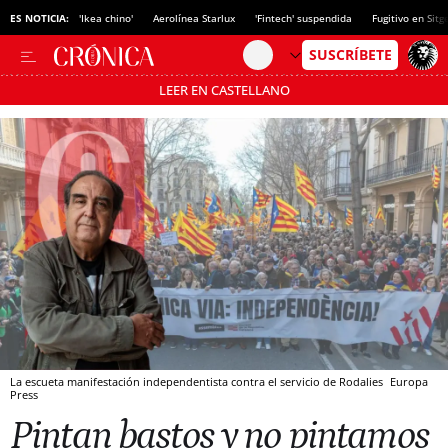
ES NOTICIA:
'Ikea chino'
Aerolínea Starlux
'Fintech' suspendida
Fugitivo en Sitg
LEER EN CASTELLANO
Pásate al MODO AHORRO
La escueta manifestación independentista contra el servicio de Rodalies
Europa
Press
Pintan bastos y no pintamos